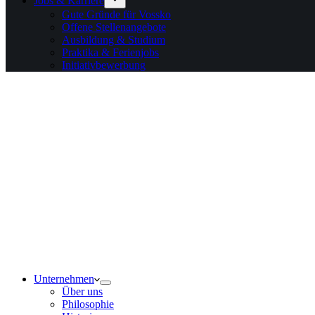
Jobs & Karriere
Gute Gründe für Vossko
Offene Stellenangebote
Ausbildung & Studium
Praktika & Ferienjobs
Initiativbewerbung
Unternehmen
Über uns
Philosophie